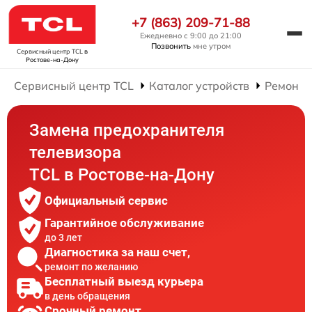
+7 (863) 209-71-88
Ежедневно с 9:00 до 21:00
Позвонить
мне утром
Сервисный центр TCL
в
Ростове-на-Дону
Сервисный центр TCL
Каталог устройств
Ремонт 
Замена предохранителя
телевизора
TCL в Ростове-на-Дону
Официальный сервис
Гарантийное обслуживание
до 3 лет
Диагностика за наш счет,
ремонт по желанию
Бесплатный выезд курьера
в день обращения
Срочный ремонт