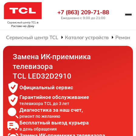
+7 (863) 209-71-88
Ежедневно с 9:00 до 21:00
Сервисный центр TCL
в
Ростове-на-Дону
Сервисный центр TCL
Каталог устройств
Ремонт 
Замена ИК-приемника
телевизора
TCL LED32D2910
Официальный сервис
Гарантийное обслуживание
телевизора TCL до 3 лет
Диагностика за наш счет,
ремонт по желанию
Бесплатный выезд курьера
в день обращения
Замена ИК-приемника телевизора