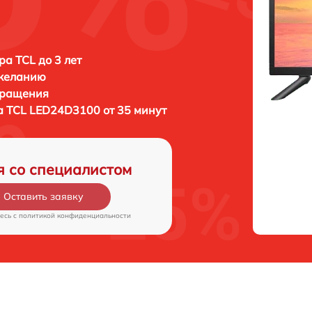
ра TCL до 3 лет
 желанию
бращения
а
TCL LED24D3100 от 35 минут
я со специалистом
Оставить заявку
есь c
политикой конфиденциальности