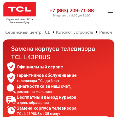
+7 (863) 209-71-88
Ежедневно с 9:00 до 21:00
Сервисный центр TCL
в
Ростове-на-Дону
Сервисный центр TCL
Каталог устройств
Ремонт 
Замена корпуса телевизора
TCL L43P8US
Официальный сервис
Гарантийное обслуживание
телевизора TCL до 3 лет
Диагностика за наш счет,
ремонт по желанию
Бесплатный выезд курьера
в день обращения
Замена корпуса телевизора
TCL L43P8US от 35 минут