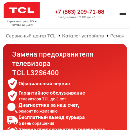
+7 (863) 209-71-88
Ежедневно с 9:00 до 21:00
Сервисный центр TCL
в
Ростове-на-Дону
Сервисный центр TCL
Каталог устройств
Ремонт 
Замена предохранителя
телевизора
TCL L32S6400
Официальный сервис
Гарантийное обслуживание
телевизора TCL до 3 лет
Диагностика за наш счет,
ремонт по желанию
Бесплатный выезд курьера
в день обращения
Замена предохранителя телевизора