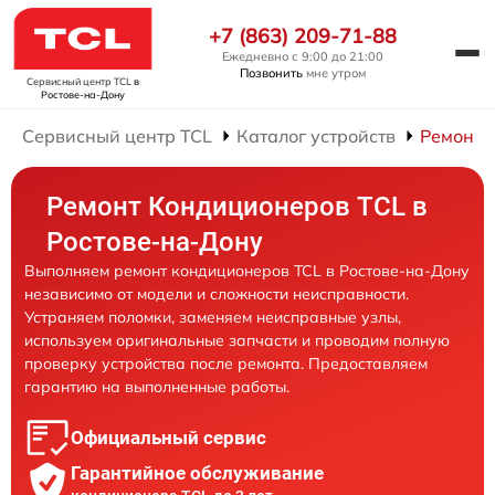
+7 (863) 209-71-88
Ежедневно с 9:00 до 21:00
Позвонить
мне утром
Сервисный центр TCL
в
Ростове-на-Дону
Сервисный центр TCL
Каталог устройств
Ремонт 
Ремонт Кондиционеров TCL в
Ростове-на-Дону
Выполняем ремонт кондиционеров TCL в Ростове-на-Дону
независимо от модели и сложности неисправности.
Устраняем поломки, заменяем неисправные узлы,
используем оригинальные запчасти и проводим полную
проверку устройства после ремонта. Предоставляем
гарантию на выполненные работы.
Официальный сервис
Гарантийное обслуживание